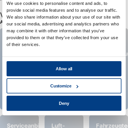
We use cookies to personalise content and ads, to
provide social media features and to analyse our traffic.
Vorrangig genutzt in
We also share information about your use of our site with
Alle anzeigen
our social media, advertising and analytics partners who
may combine it with other information that you’ve
provided to them or that they’ve collected from your use
Raumfahrt
Medizinische
Energie
of their services.
Implantate
&
und
Stromerze
Instrumente
Allow all
Customize
Deny
Serviceanbieter
Luft-
Fahrzeugte