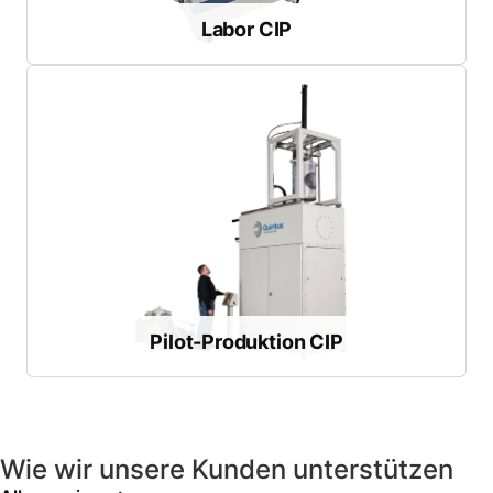
Labor CIP
Labor CIP
Broschüre herunterladen
Arbeitsraumlängen
: 24-60 Zoll
Arbeitsraum-Durchmesser
: 6-16 Zoll
Max. Druck
: 60.000 psi
Validierung vor der Produktion im großen Maßstab
Entwickelt für die wiederholbare Verarbeitung und
Pilot-Produktion CIP
Pilot-Produktion CIP
Wie wir unsere Kunden unterstützen