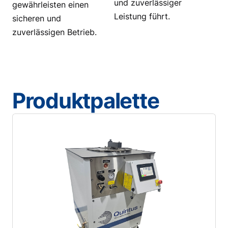
und zuverlässiger
gewährleisten einen
Leistung führt.
sicheren und
zuverlässigen Betrieb.
Produktpalette
Datenblatt herunterladen
Länge der Arbeitskammer
: 22-23 Zoll
Arbeitsraumdurchmesser
: 2-6 Zoll
Max. Druck
: 60.000 psi
Machbarkeitsstudie und Prototyping
Kompakt und eigenständig, perfekt für Labor,