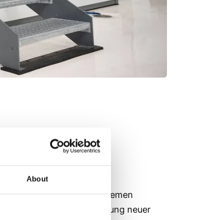
About
an HIP-, WIP- und CIP-Systemen
gleich, ob es um die Bewertung neuer