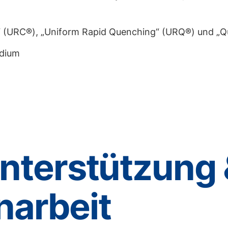
“ (URC®), „Uniform Rapid Quenching“ (URQ®) und „Q
edium
nterstützung 
arbeit