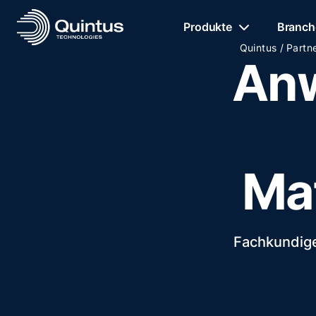
Produkte
Branch
/
Quintus
Partn
An
Mat
Fachkundige