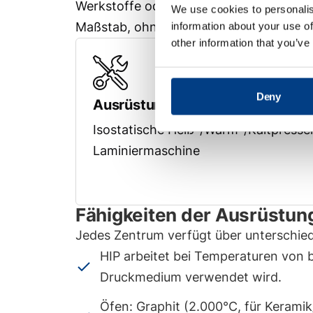
Werkstoffe oder die Feinabstimmung vo
We use cookies to personalis
Maßstab, ohne die Serienproduktion zu 
information about your use of
other information that you’ve
Deny
Ausrüstung
Isostatische Heiß-/Warm-/Kaltpressen
Laminiermaschine
Fähigkeiten der Ausrüstun
Jedes Zentrum verfügt über unterschied
HIP arbeitet bei Temperaturen von 
Druckmedium verwendet wird.
Öfen: Graphit (2.000°C, für Keramik