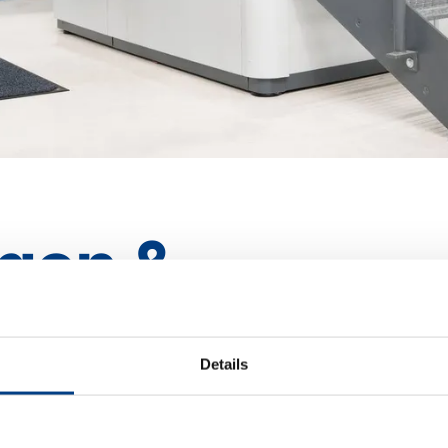
ngen &
ng
Details
dernsten Anlagen sowie einer umfassenden Palette 
 als auch für die Entwicklung konzipiert sind. Ganz 