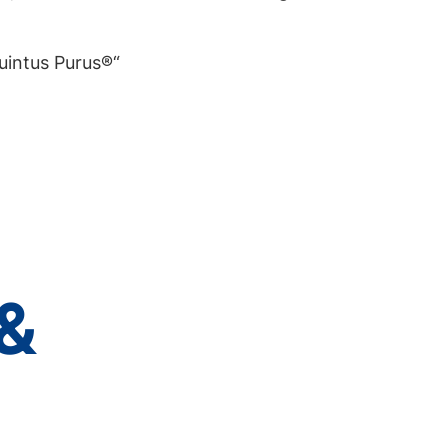
uintus Purus®“
&