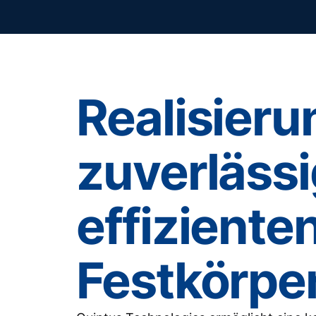
Realisieru
zuverläss
effiziente
Festkörpe