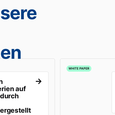
nsere
zen
WHITE PAPER
n
rien auf
 durch
rgestellt