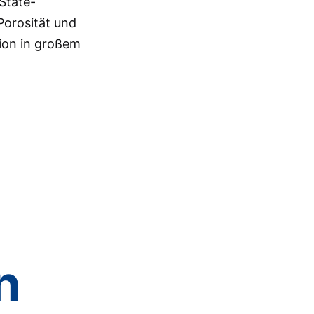
State-
Porosität und
tion in großem
n