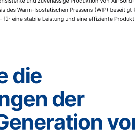
nsistente und zuverlässige Produktion von All-Solid-
sis des Warm-Isostatischen Pressens (WIP) beseitigt 
 für eine stabile Leistung und eine effiziente Produk
e die
ngen der
Generation vo