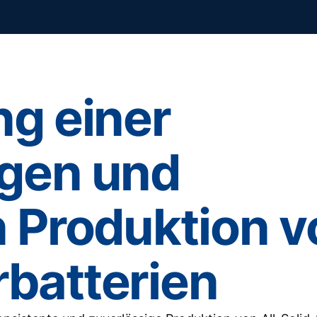
ng einer
igen und
n Produktion 
rbatterien