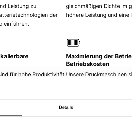
und Leistung zu
gleichmäßigen Dichte im g
atterietechnologien der
höhere Leistung und eine 
 einführen.
kalierbare
Maximierung der Betrie
Betriebskosten
nd für hohe Produktivität
Unsere Druckmaschinen sin
e, wiederholbare
Betrieb ausgelegt. Sie bie
n in automatisierte
geringen Wartungsaufwand.
Herstellern, effizient zu
reduzieren und Betriebsko
Details
ibende Qualität zu