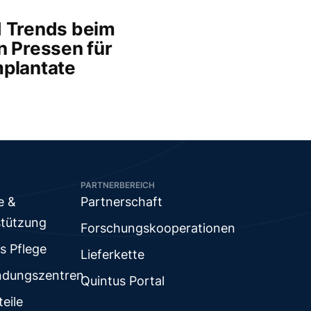
d Trends beim
n Pressen für
mplantate
PARTNERBEREICH
e &
Partnerschaft
stützung
Forschungskooperationen
s Pflege
Lieferkette
dungszentren
Quintus Portal
teile