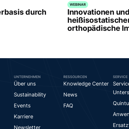
WEBINAR
erbasis durch
Innovationen un
heißisostatische
orthopädische I
UNTERNEHMEN
RESSOURCEN
SERVICE
Über uns
Knowledge Center
Servic
Unter
Sustainability
News
Quintu
Events
FAQ
Anwen
Karriere
Ersatz
Newsletter