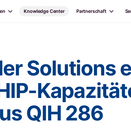
en
Knowledge Center
Partnerschaft
Se
r Solutions e
HIP-Kapazität
us QIH 286