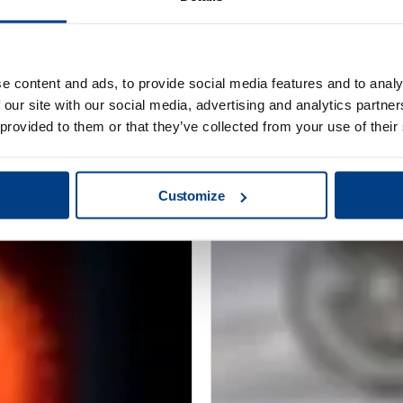
e content and ads, to provide social media features and to analy
WEBINAR
 our site with our social media, advertising and analytics partn
itert seine PM-
Heißisostatische
 provided to them or that they’ve collected from your use of their
uintus QIH 286
additive Fertigun
Customize