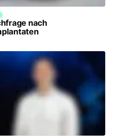
G
chfrage nach
mplantaten