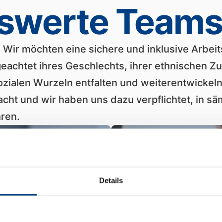
swerte Team
Wir möchten eine sichere und inklusive Arbeit
achtet ihres Geschlechts, ihrer ethnischen Zu
sozialen Wurzeln entfalten und weiterentwickel
acht und wir haben uns dazu verpflichtet, in s
hren.
Unsere Serviceteam
zusammen, um siche
Systeme maximale L
verschiedenste Sch
Details
Branchen. Wir erhöh
Zuverlässigkeit, v