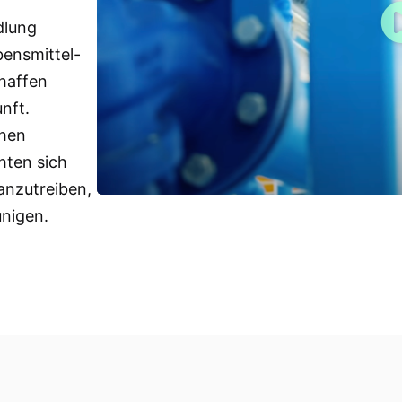
dlung
bensmittel-
haffen
nft.
chen
hten sich
anzutreiben,
unigen.