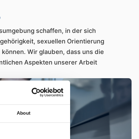
s
sumgebung schaffen, in der sich
gehörigkeit, sexuellen Orientierung
n können. Wir glauben, dass uns die
ämtlichen Aspekten unserer Arbeit
s arbeiten mit der Kundschaft
rzustellen, dass unsere Produkte und
eistung erzielen und lösen dabei
lüsselprobleme der jeweiligen
About
en die Produktivität und
erlängern die Produktlebensdauer und