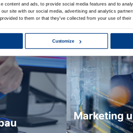
verbessern die Sich
e content and ads, to provide social media features and to analy
 our site with our social media, advertising and analytics partn
kritischen Betrag z
Service und
 provided to them or that they’ve collected from your use of their
Energieverbrauch u
Unser Vertriebstea
der Welt dabei, ihre
Customize
Produktivität zu st
Emissionen unserer 
Dimension verleiht.
onspotenzial
Das Marketing- und
eangebote bieten
strategische sowie 
ng. Im technischen
Übereinstimmung mi
Marketing u
 an unseren
verantwortlich.
bau
en.