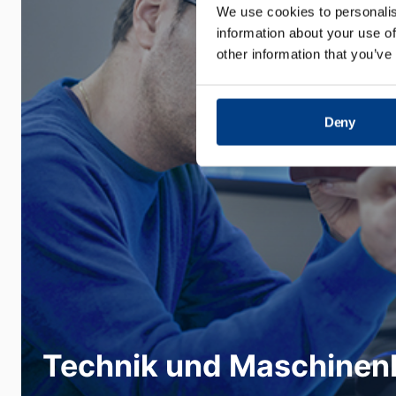
We use cookies to personalis
information about your use of
other information that you’ve
Deny
Die Qualität und das technische Innovati
unserer Produkte, Lösungen und Servic
unserer Kundschaft dauerhaften Vorspru
Bereich bei Quintus tätig zu sein, heißt,
Technik und Maschinen
marktführenden Technologien mitzuwirk