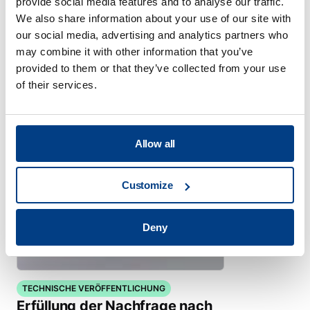
provide social media features and to analyse our traffic.
Technische
We also share information about your use of our site with
Veröffentlichungen
our social media, advertising and analytics partners who
may combine it with other information that you’ve
Alle anzeigen
provided to them or that they’ve collected from your use
of their services.
Allow all
Customize
Deny
TECHNISCHE VERÖFFENTLICHUNG
Erfüllung der Nachfrage nach