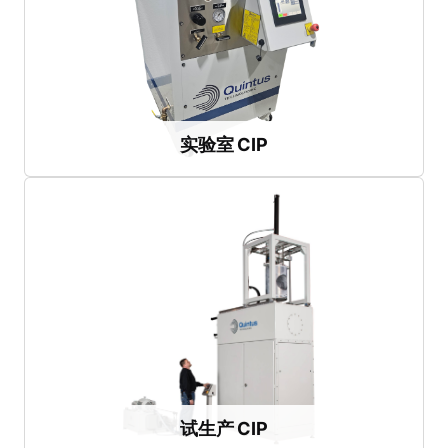
工作舱长度
： 22-23 英寸
工作腔直径
： 2-6 英寸
最大压力
：60,000 psi
的理想之选
结构紧凑、自成一体，是实验室、可行性研究和原型设计
实验室 CIP
实验室 CIP
观看视频
工作舱长度
：24-60 英寸
工作腔直径
：6-16 英寸
最大压力
：60,000 磅/平方英寸
设计用于全面生产前的可重复加工和验证
试生产 CIP
试生产 CIP