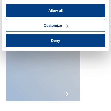
Allow all
Customize
国防
Deny