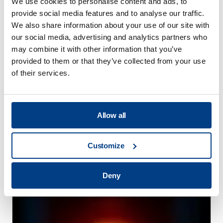
We use cookies to personalise content and ads, to
provide social media features and to analyse our traffic.
We also share information about your use of our site with
our social media, advertising and analytics partners who
may combine it with other information that you’ve
provided to them or that they’ve collected from your use
of their services.
Allow all
WEBINAR
Customize
Heißisostatisches Pressen (HIP) für die
additive Fertigung mit Metallen
Deny