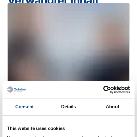
Verwandter Inhalt
KUNDENGESCHICHTEN
MTC Powder Solutions erweitert seine
Consent
Details
About
PM-HIP-Kapazitäten mit dem Quintus
QIH 286
This website uses cookies