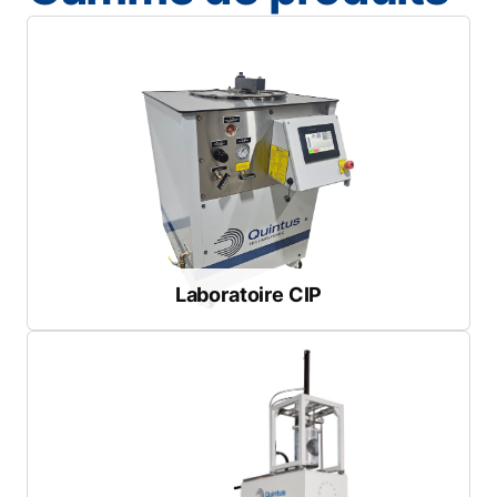
Téléchargez la fiche technique
Longueur de la chambre de travail
: 22-23 in
Diamètre de la chambre de travail
: 2-6 in
Pression maximale
60 000 psi
faisabilité et le prototypage.
Compact et autonome, parfait pour le laboratoire, la
Laboratoire CIP
Laboratoire CIP
Téléchargez la brochure
Longueur de la chambre de travail
: 24-60 in
Diamètre de la chambre de travail
: 6-16 pouces
Pression maximale
60 000 psi