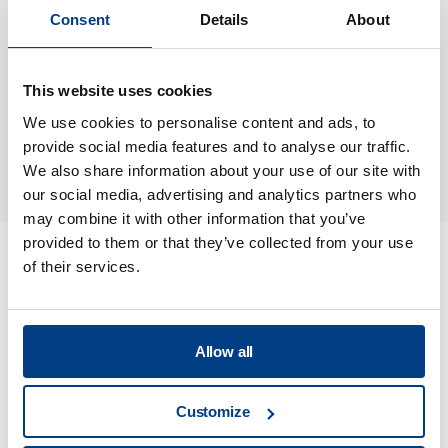
Saab Dynamics und
Consent
Details
About
PartnerTech Karlskoga sichern
kontinuierliche Produktion mit
This website uses cookies
dem Upgrade des Quintus
Cold Isostatic Pressing
We use cookies to personalise content and ads, to
provide social media features and to analyse our traffic.
Systems
We also share information about your use of our site with
our social media, advertising and analytics partners who
may combine it with other information that you’ve
provided to them or that they’ve collected from your use
of their services.
Verknüpftes Wissen
Alle anzeigen
Allow all
Customize