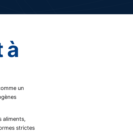
 à
s comme un
hogènes
 aliments,
ormes strictes