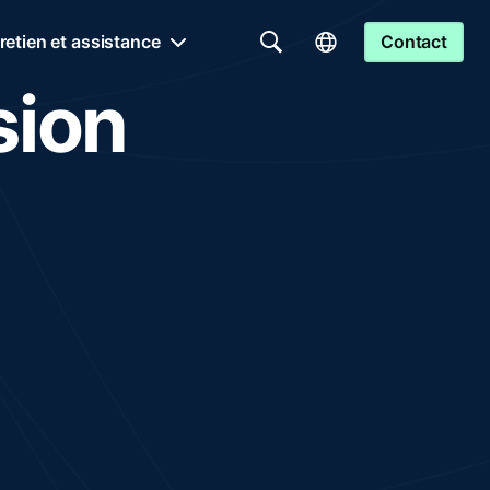
retien et assistance
Contact
sion