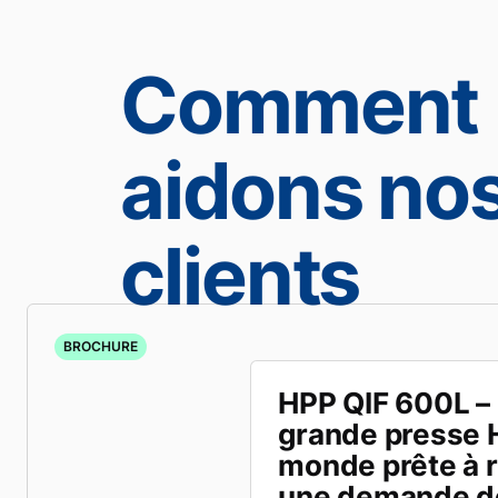
Comment 
aidons no
clients
BROCHURE
HPP QIF 600L – 
grande presse 
monde prête à 
une demande d