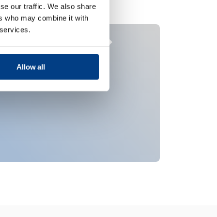
dans
se our traffic. We also share
ers who may combine it with
 services.
Produits carnés
Alime
bébé
Allow all