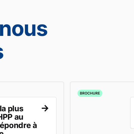
nous
s
BROCHURE
la plus
HPP au
répondre à
e