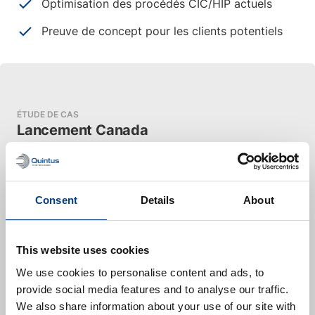
Optimisation des procédés CIC/HIP actuels
Preuve de concept pour les clients potentiels
ÉTUDE DE CAS
Lancement Canada
Launch Canada est une organisation nationale à but
non lucratif qui se consacre à l’avancement de
l’enseignement des STIM et de l’innovation en
Consent
Details
About
matière de fusées par le biais de l’engagement
pratique des étudiants. En organisant la plus grande
compétition d’ingénierie de fusées au Canada et en
This website uses cookies
menant des projets de développement
We use cookies to personalise content and ads, to
technologique en collaboration, ils offrent une
provide social media features and to analyse our traffic.
expérience inestimable à la prochaine génération de
We also share information about your use of our site with