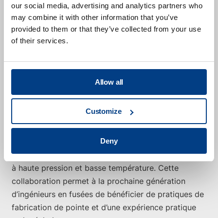
professionnels de l’aérospatiale.
our social media, advertising and analytics partners who
may combine it with other information that you’ve
Nous sommes fiers de soutenir Launch Canada dans
provided to them or that they’ve collected from your use
la promotion de l’innovation aérospatiale portée par
of their services.
les étudiants. En fournissant des services de conseil
et d’application en matière de compaction
isostatique à chaud (CIC/HIP) pour les composants
Allow all
de fusées en Ti6Al4V fabriqués par L-PBF, nous
contribuons à améliorer les performances, la fiabilité
Customize
et l’intégrité structurelle de leurs conceptions. En
nous appuyant sur la dernière spécification CIC/HIP
Deny
(AMS 7028), nous optimisons la résistance et la
durée de vie en fatigue grâce à un cycle sur mesure
à haute pression et basse température. Cette
collaboration permet à la prochaine génération
d’ingénieurs en fusées de bénéficier de pratiques de
fabrication de pointe et d’une expérience pratique