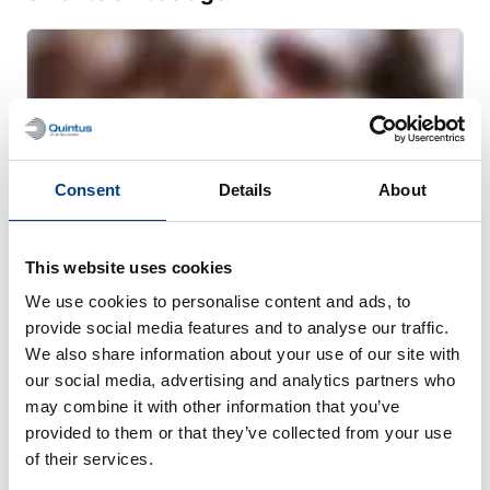
Consent
Details
About
This website uses cookies
We use cookies to personalise content and ads, to
provide social media features and to analyse our traffic.
We also share information about your use of our site with
WHITE PAPER
our social media, advertising and analytics partners who
Améliorer la sécurité et la durée de
may combine it with other information that you’ve
conservation des produits de la mer
provided to them or that they’ve collected from your use
grâce au traitement à haute pression
of their services.
(HPP)