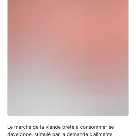
Le marché de la viande prête à consommer se
développe, stimulé par la demande d’aliments