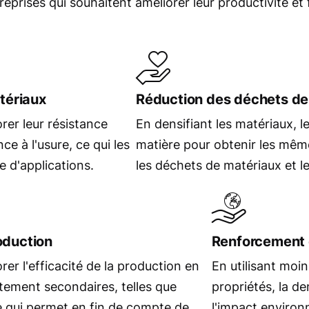
eprises qui souhaitent améliorer leur productivité et
tériaux
Réduction des déchets de
er leur résistance
En densifiant les matériaux, l
ce à l'usure, ce qui les
matière pour obtenir les même
e d'applications.
les déchets de matériaux et l
roduction
Renforcement d
r l'efficacité de la production en
En utilisant moi
itement secondaires, telles que
propriétés, la de
ce qui permet en fin de compte de
l'impact environ