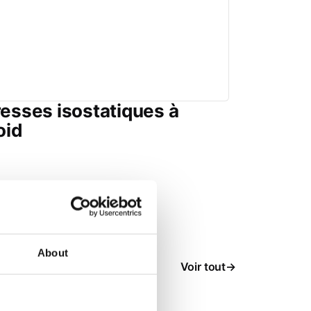
esses isostatiques à
oid
About
dans
Voir tout