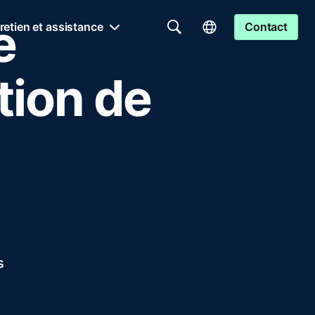
e
retien et assistance
Contact
tion de
s