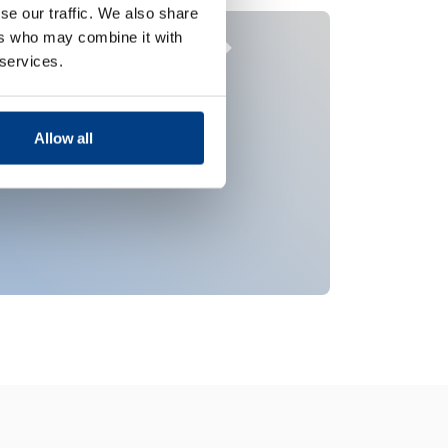
se our traffic. We also share
ers who may combine it with
Implants
Véhic
 services.
médicaux et
outils
Allow all