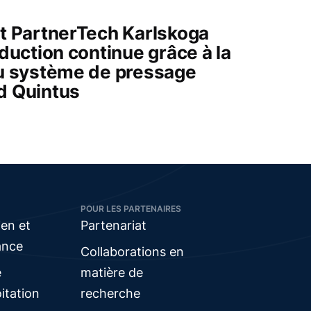
t PartnerTech Karlskoga
duction continue grâce à la
u système de pressage
id Quintus
POUR LES PARTENAIRES
ien et
Partenariat
ance
Collaborations en
e
matière de
oitation
recherche