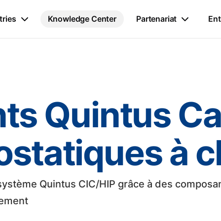
tries
Knowledge Center
Partenariat
Ent
s Quintus Cap
ostatiques à 
 système Quintus CIC/HIP grâce à des composant
cement