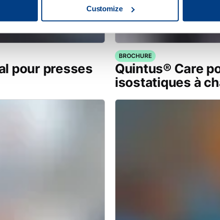
Customize
BROCHURE
l pour presses
Quintus® Care po
isostatiques à c