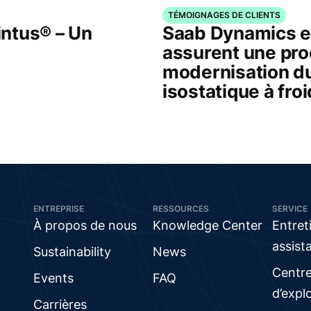
TÉMOIGNAGES DE CLIENTS
ntus® – Un
Saab Dynamics e
assurent une pro
modernisation d
isostatique à fro
ENTREPRISE
RESSOURCES
SERVICE
À propos de nous
Knowledge Center
Entret
assist
Sustainability
News
Centr
Events
FAQ
d’expl
Carrières