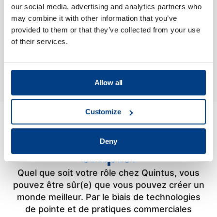
L'équipe de marketing et de
our social media, advertising and analytics partners who
may combine it with other information that you’ve
communication gère nos
provided to them or that they’ve collected from your use
communications stratégiques et
of their services.
quotidiennes de manière étroitement
Marketing et Ventes
liée à nos activités commerciales.
Allow all
Customize
Plus que juste un
Deny
emploi
Quel que soit votre rôle chez Quintus, vous
pouvez être sûr(e) que vous pouvez créer un
monde meilleur. Par le biais de technologies
de pointe et de pratiques commerciales