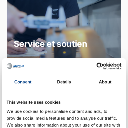
productivité et la fiabilité de nos
produits, nous allongeons leur durée
de vie et nous améliorons leur
sécurité. De façon critique, nous
réduisons aussi les coûts, la
consommation d'énergie et les
Service et soutien
émissions.
Notre équipe de vente aide les clients
Consent
Details
About
du monde entier à améliorer leur
efficacité, leur fiabilité et leur
This website uses cookies
productivité, tandis que la réduction
des émissions donne à notre travail
We use cookies to personalise content and ads, to
un puissant objectif.
provide social media features and to analyse our traffic.
We also share information about your use of our site with