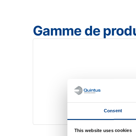
Gamme de produ
Téléchargez la brochure
Diamètre maximal du poinçon :
600 mm
Profondeur d'emboutissage maximale :
250 
Diamètre maximal du flan :
775 mm
profondes
Presse polyvalente pour pièces complexes e
QFM 0,8-800
Consent
QFM 0,8-800
This website uses cookies