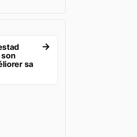
estad
 son
liorer sa