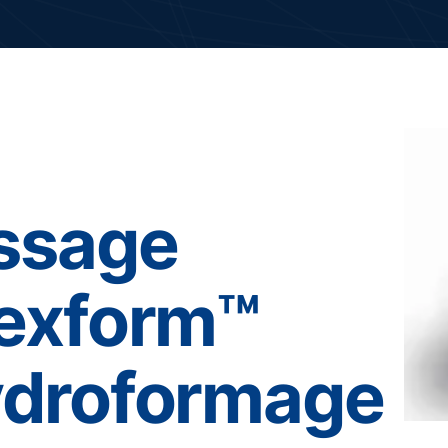
ssage
lexform™
ydroformage