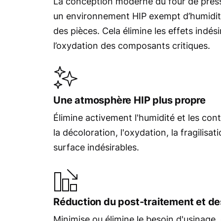
La conception moderne du four de press
un environnement HIP exempt d’humidité,
des pièces. Cela élimine les effets indés
l’oxydation des composants critiques.
Une atmosphère HIP plus propre
Élimine activement l'humidité et les con
la décoloration, l'oxydation, la fragilisat
surface indésirables.
Réduction du post-traitement et de
Minimise ou élimine le besoin d'usinage,