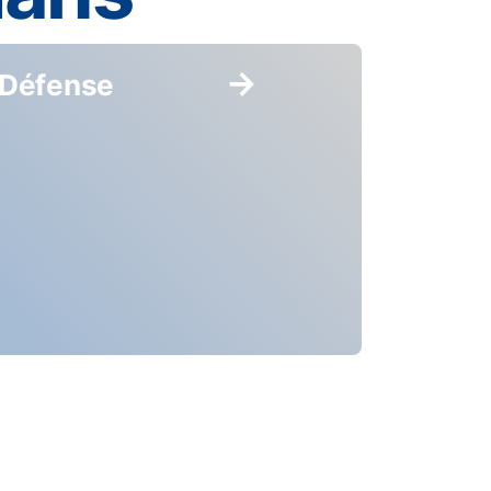
Défense
Aéron