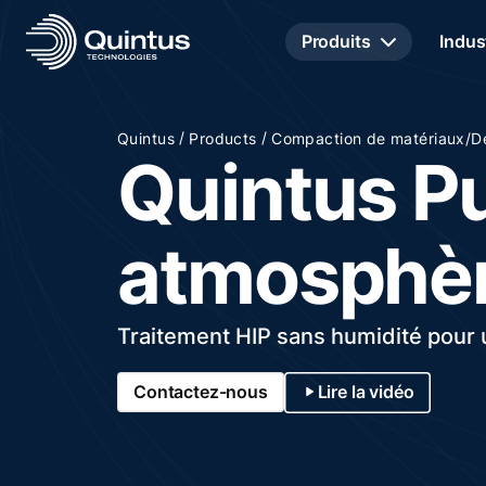
Produits
Indus
/
/
Quintus
Products
Compaction de matériaux/De
Quintus P
atmosphèr
Traitement HIP sans humidité pour 
Contactez-nous
Lire la vidéo