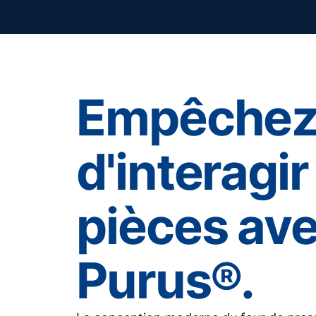
Empêchez 
d'interagi
pièces av
Purus®.