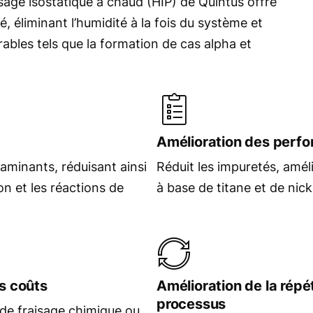
age isostatique à chaud (HIP) de Quintus offre
 éliminant l’humidité à la fois du système et
irables tels que la formation de cas alpha et
Amélioration des perfor
taminants, réduisant ainsi
Réduit les impuretés, amélio
ion et les réactions de
à base de titane et de nick
s coûts
Amélioration de la répét
processus
 de fraisage chimique ou