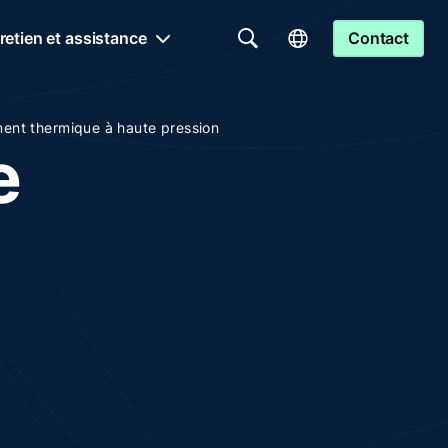
retien et assistance
Contact
ment thermique à haute pression
e