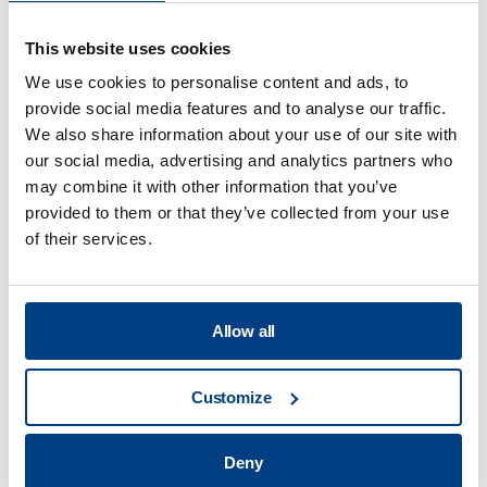
MTC Powder Solutions étend ses
capacités en matière de PM-CIC/HIP
This website uses cookies
grâce au Quintus QIH 286
We use cookies to personalise content and ads, to
provide social media features and to analyse our traffic.
We also share information about your use of our site with
our social media, advertising and analytics partners who
may combine it with other information that you’ve
provided to them or that they’ve collected from your use
of their services.
Allow all
Customize
WEBINAIRE
La compaction isostatique à chaud
Deny
(CIC/HIP) pour la fabrication additive