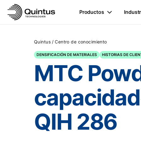
Productos
Industr
/
Quintus
Centro de conocimiento
DENSIFICACIÓN DE MATERIALES
HISTORIAS DE CLIE
MTC Powde
capacidad
QIH 286