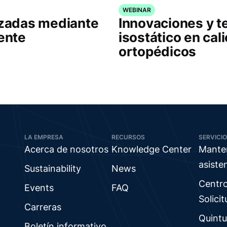
WEBINAR
izadas mediante
Innovaciones y t
iente
isostático en cal
ortopédicos
LA EMPRESA
RECURSOS
SERVICIO
Acerca de nosotros
Knowledge Center
Mante
asiste
Sustainability
News
Centr
Events
FAQ
Solici
Carreras
Quintu
Boletín informativo