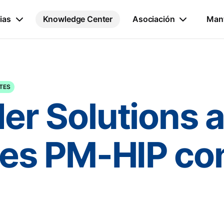
ias
Knowledge Center
Asociación
Mant
NTES
r Solutions a
es PM-HIP co