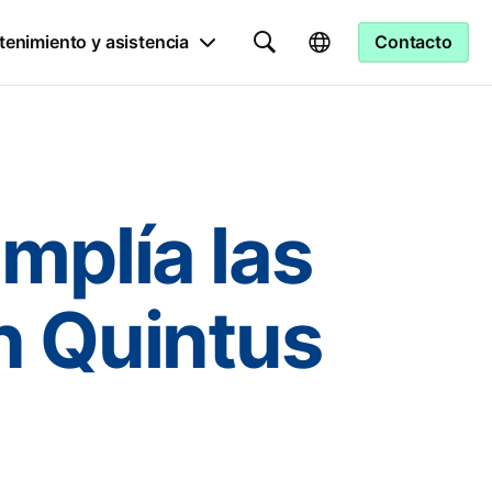
enimiento y asistencia
Contacto
mplía las
n Quintus