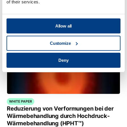
of their services.
additive Fertigung mit Metallen
Allow all
Customize
Deny
WHITE PAPER
Reduzierung von Verformungen bei der
Wärmebehandlung durch Hochdruck-
Wärmebehandlung (HPHT™)