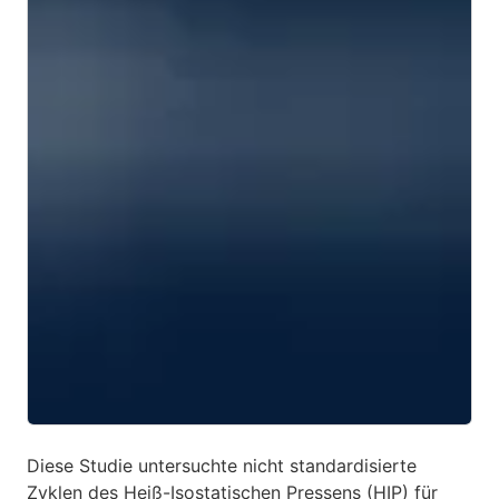
Diese Studie untersuchte nicht standardisierte
Zyklen des Heiß-Isostatischen Pressens (HIP) für