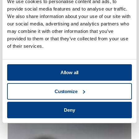
We use cookies to personalise content and ads, to
provide social media features and to analyse our traffic.
We also share information about your use of our site with
our social media, advertising and analytics partners who
may combine it with other information that you’ve
provided to them or that they’ve collected from your use
of their services.
Allow all
Customize
WHITE PAPER
通过高压热处理（HPHT™）减少热处理变形
Deny