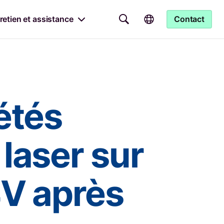
retien et assistance
Contact
étés
laser sur
4V après