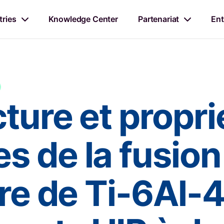
tries
Knowledge Center
Partenariat
Ent
ture et propri
 de la fusion 
dre de Ti-6Al-