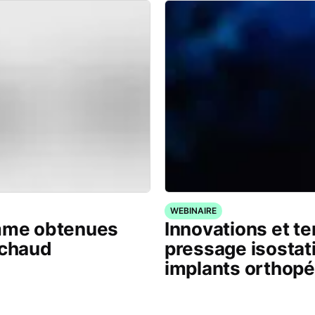
WEBINAIRE
amme obtenues
Innovations et t
 chaud
pressage isostat
implants orthop