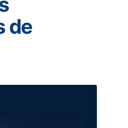
s
s de