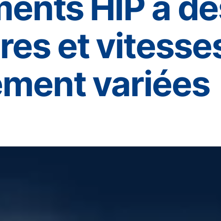
ments HIP à de
es et vitesse
ement variées