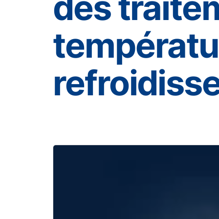
des traite
températur
refroidiss