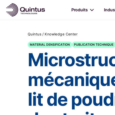
Produits
Indus
/
Quintus
Knowledge Center
MATERIAL DENSIFICATION
PUBLICATION TECHNIQUE
Microstruc
mécaniques
lit de pou