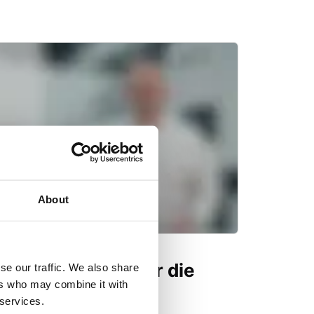
About
s Pressen (HIP) für die
se our traffic. We also share
ers who may combine it with
g mit Metallen
 services.