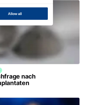
Allow all
G
chfrage nach
mplantaten