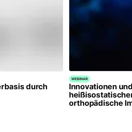
WEBINAR
erbasis durch
Innovationen un
heißisostatische
orthopädische I