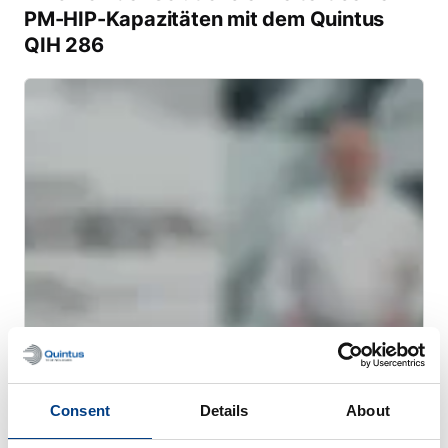
PM-HIP-Kapazitäten mit dem Quintus
QIH 286
WEBINAR
Heißisostatisches Pressen (HIP) für die
Consent
Details
About
additive Fertigung mit Metallen