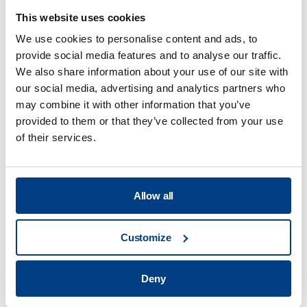
This website uses cookies
We use cookies to personalise content and ads, to
provide social media features and to analyse our traffic.
We also share information about your use of our site with
网络研讨会
our social media, advertising and analytics partners who
用于金属 AM 的热等静压工艺 (HIP)
may combine it with other information that you’ve
provided to them or that they’ve collected from your use
of their services.
Allow all
Customize
Deny