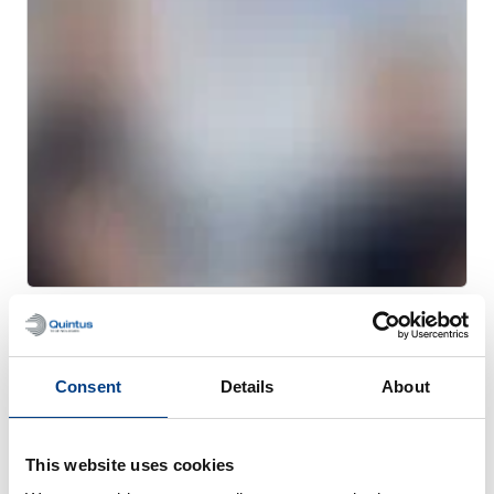
HISTORIAS DE CLIENTES
MTC Powder Solutions amplía las
capacidades PM-HIP con Quintus QIH
Consent
Details
About
286
This website uses cookies