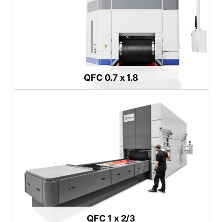
最大圧力：
800または1,400 bar
トレイ長さ：
1.83 m
トレイ幅：
0.7 m
小～中規模生産向けに設計
QFC 0.7 x 1.8
QFC 0.7 x 1.8
カタログのダウンロード
最大圧力：
800 bar
トレイ長さ：
2 m または 3 m
トレイ幅：
1 m
中規模生産に最適
QFC 1 x 2/3
QFC 1 x 2/3