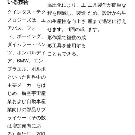
いる技術
高圧化により、工
工具製作が簡単な
クインタス・テク
程を削減し、製造
ため、設計から生
ノロジーズは、エ
の生産性を向上さ
産まで迅速に行え
アバス、フォー
せます。 1回の成
ます。
ド、ボーイング、
形作業で複数の成
ダイムラー・ベン
形工具を使用する
ツ、ボンバルディ
こともできる。
ア、BMW、エン
ブラエル、ボルボ
といった世界中の
主要メーカーをは
じめ、航空宇宙産
業および自動車産
業向けの部品サプ
ライヤー（その数
は増加傾向にあ
る）向けに、200