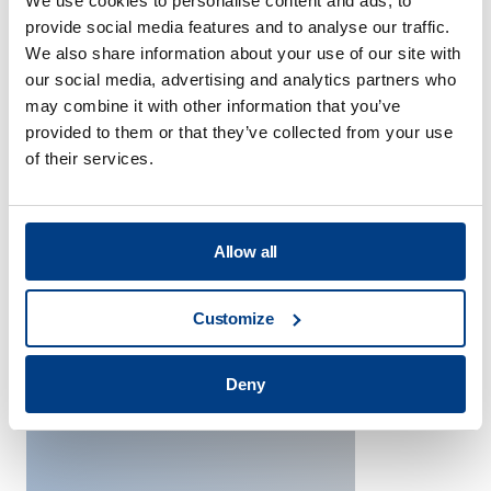
We use cookies to personalise content and ads, to
サービスプロバイダー
provide social media features and to analyse our traffic.
We also share information about your use of our site with
our social media, advertising and analytics partners who
may combine it with other information that you’ve
provided to them or that they’ve collected from your use
of their services.
Allow all
Customize
宇宙
Deny