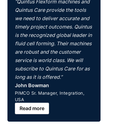
“Quintus Flexform machines and
Quintus Care provide the tools
we need to deliver accurate and
timely project outcomes. Quintus
is the recognized global leader in
fluid cell forming. Their machines
are robust and the customer
service is world class. We will
subscribe to Quintus Care for as
long as it is offered.”
John Bowman
PIMCO Sr. Manager, Integration,
USA
Read more