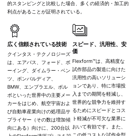
的スタンピングと比較した場合、多くの経済的・加工的
利点があることが証明されている。
広く信頼されている技術
スピード、汎用性、安
価
クインタス・テクノロジーズ
Flexform™は、高精度な
は、エアバス、フォード、ボ
試作部品の製造に向けた
ーイング、ダイムラー・ベン
汎用性の高いソリューシ
ツ、ボンバルディア、
ョンであり、特に市場投
BMW、エンブラエル、ボル
入までの期間を軽減し、
ボといった世界中の主要メー
世界的な競争力を維持す
カーをはじめ、航空宇宙およ
るためにスピードとコス
び自動車産業向けの処理品サ
ト軽減が不可欠な業界に
プライヤー（その数は増加傾
おいて有効です。また、
向にある）向けに、200台以
この低コストな試作金型