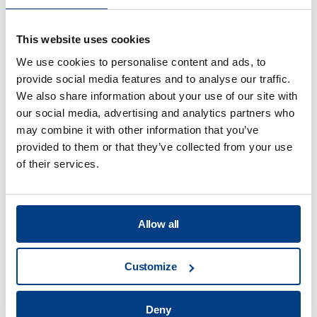
パンフレット
熱間等方圧プレス用クインタス®ケア
This website uses cookies
We use cookies to personalise content and ads, to
provide social media features and to analyse our traffic.
We also share information about your use of our site with
our social media, advertising and analytics partners who
may combine it with other information that you’ve
provided to them or that they’ve collected from your use
of their services.
Allow all
Customize
パンフレット
クインタス顧客トレーニングプログラム
Deny