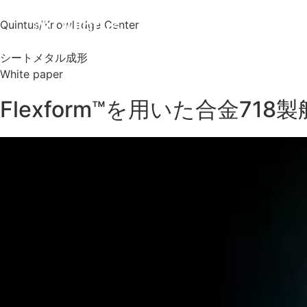
Quintus
/
Knowledge Center
製品
産業分
シートメタル成形
White paper
Flexform™を用いた合金7