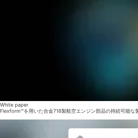
White paper
Flexform™を用いた合金718製航空エンジン部品の持続可能