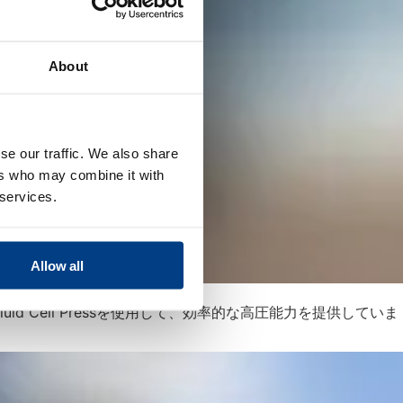
About
se our traffic. We also share
ers who may combine it with
 services.
Allow all
form Fluid Cell Pressを使用して、効率的な高圧能力を提供していま