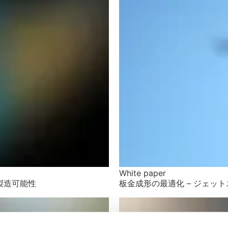
White paper
な製造可能性
板金成形の最適化 – ジェッ