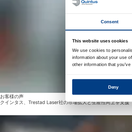
Consent
This website uses cookies
We use cookies to personalis
information about your use of
other information that you’ve
Deny
お客様の声
クインタス、Trestad Laser社の市場拡大と生産性向上を支援