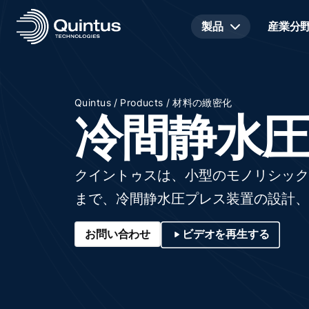
製品
産業分
/
/
Quintus
Products
材料の緻密化
冷間静水
クイントゥスは、小型のモノリシック
まで、冷間静水圧プレス装置の設計、
お問い合わせ
ビデオを再生する