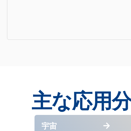
主な応用
宇宙