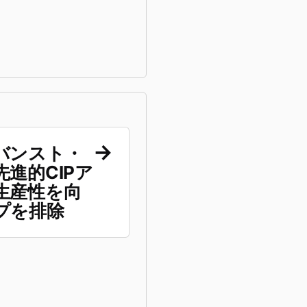
バンスト・
進的CIPア
生産性を向
プを排除