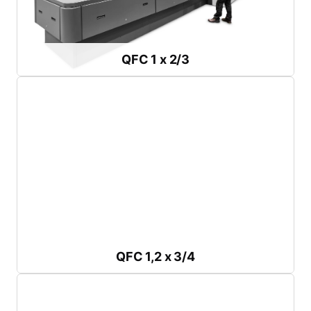
Perfecto para producciones medianas
QFC 1 x 2/3
QFC 1 x 2/3
Descargar folleto
Presión máxima:
1.000 ó 1.400 bar
Longitud de la bandeja:
3 ó 4 m
Anchura de
la
bandeja
:
1,2 m
Equipada para piezas medianas y grandes
QFC 1,2 x 3/4
QFC 1,2 x 3/4