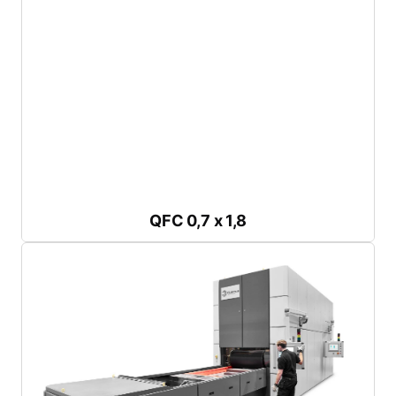
Descargar folleto
Presión máxima:
800 ó 1.400 bares
Longitud de la bandeja:
1,83 m
Anchura de
la bandeja:
0,7 m
Diseñado para producciones pequeñas y medianas
QFC 0,7 x 1,8
QFC 0,7 x 1,8
Descargar folleto
Presión máxima:
800 bar
Longitud de bandeja:
2 ó 3 m
Anchura de bandeja
:
1 m