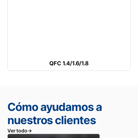
Descargar folleto
Presión máxima:
1.000 ó 1.400 bar
Longitud de bandeja:
3-4 m
Anchura de bandeja
:
más de 1,2 m
Preparada para piezas conformadas más grandes
QFC 1.4/1.6/1.8
QFC 1.4/1.6/1.8
Cómo ayudamos a
nuestros clientes
Ver todo