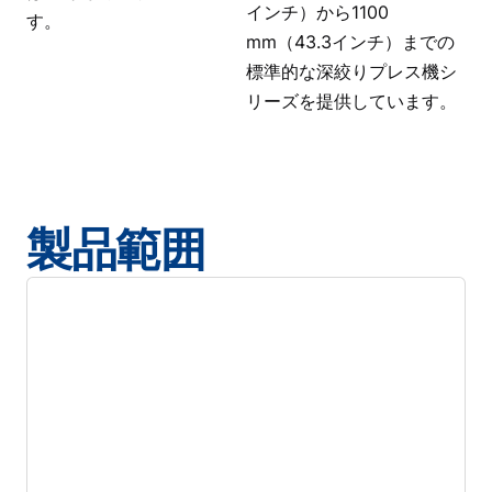
インチ）から1100
す。
mm（43.3インチ）までの
標準的な深絞りプレス機シ
リーズを提供しています。
製品範囲
カタログのダウンロード
最大パンチ径:
600 mm
最大パンチ径:
23.6 インチ
最大絞り深さ:
250 mm
最大ブランク径:
775 mm