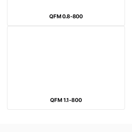
QFM 0.8-800
QFM 0.8-800
カタログのダウンロード
最大パンチ径：
900 mm / 35.4 inch
最大ドロー深さ：
254 mm / 10.0 inch
最大ブランク径：
1,095 mm / 43.1 inch
より大きな深物部品に対応
QFM 1.1-800
QFM 1.1-800