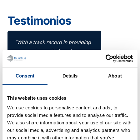
Testimonios
“With a track record in providing
our previous unit, it made sense
to once again work with Quintus
in this next phase of our HIP
journey.
Consent
Details
About
Their knowledge and experience,
This website uses cookies
plus their worldwide Quintus®
We use cookies to personalise content and ads, to
Care support program, gives
provide social media features and to analyse our traffic.
Wallwork and our customers the
We also share information about your use of our site with
confidence to develop and grow
our social media, advertising and analytics partners who
long-term relationships and
may combine it with other information that you’ve