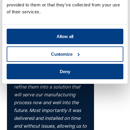
quality service. We see
provided to them or that they’ve collected from your use
exponential growth for the units
of their services.
over the short term.”
Simeon Collins
Director, Wallwork, UK
Allow all
Read more
Customize
“Quintus listened carefully to our
Deny
requirements and helped us to
refine them into a solution that
will serve our manufacturing
process now and well into the
future. Most importantly it was
delivered and installed on time
and without issues, allowing us to