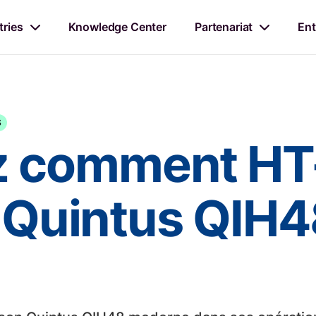
tries
Knowledge Center
Partenariat
Ent
S
z comment H
n Quintus QIH