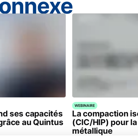
connexe
WEBINAIRE
d ses capacités
La compaction is
grâce au Quintus
(CIC/HIP) pour la
métallique