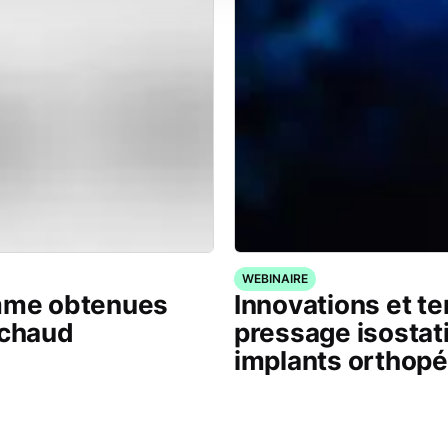
WEBINAIRE
amme obtenues
Innovations et t
 chaud
pressage isostat
implants orthop