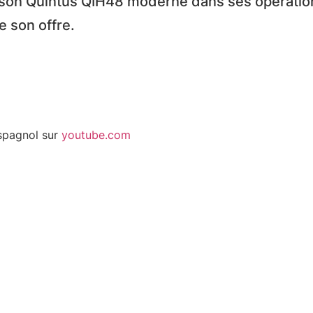
son Quintus QIH48 moderne dans ses opération
e son offre.
espagnol sur
youtube.com