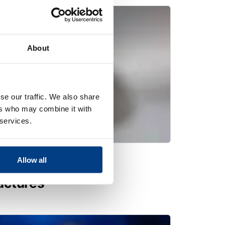
About
se our traffic. We also share
ers who may combine it with
 services.
Allow all
emande d’implants
acturés