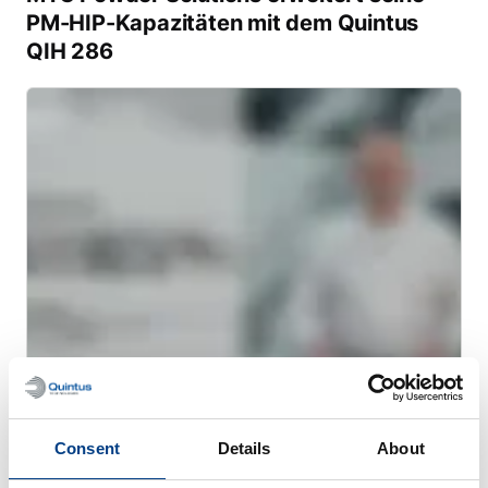
PM-HIP-Kapazitäten mit dem Quintus
QIH 286
WEBINAR
Heißisostatisches Pressen (HIP) für die
Consent
Details
About
additive Fertigung mit Metallen