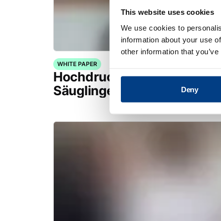
This website uses cookies
We use cookies to personalis
information about your use of
other information that you’ve
WHITE PAPER
Hochdruckbehandlung für 
Säuglinge und Kleinkinder
Deny