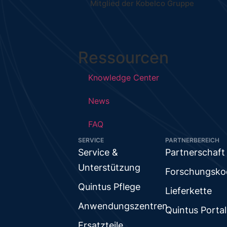
Mitglied der Kobelco Gruppe
Ressourcen
Knowledge Center
News
FAQ
SERVICE
PARTNERBEREICH
Service &
Partnerschaft
Unterstützung
Forschungsko
Quintus Pflege
Lieferkette
Anwendungszentren
Quintus Portal
Ersatzteile