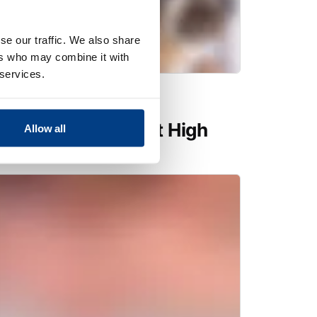
se our traffic. We also share
ers who may combine it with
 services.
ie Sicherheit und
Meeresfrüchten mit High
Allow all
sing (HPP)