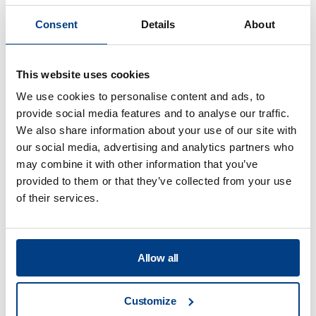
Consent
Details
About
WHITE PAPER
This website uses cookies
Optimierung der Blechumformung –
We use cookies to personalise content and ads, to
Abgaskanal für Düsentriebwerke
provide social media features and to analyse our traffic.
We also share information about your use of our site with
our social media, advertising and analytics partners who
may combine it with other information that you’ve
provided to them or that they’ve collected from your use
of their services.
Allow all
Customize