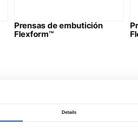
Prensas de embutición
Pr
Flexform™
F
ente utilizado
Details
Defensa