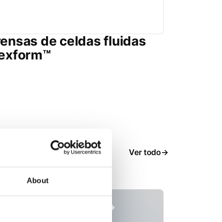
ensas de celdas fluidas
lexform™
 en
Ver todo
About
Proveedores de
Indus
servicios
espac