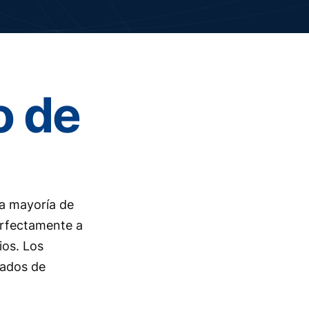
o de
la mayoría de
erfectamente a
ios. Los
zados de