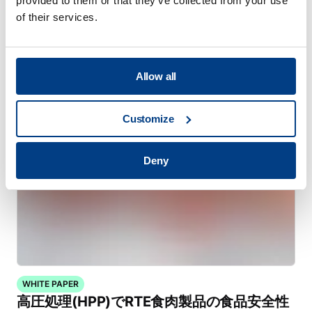
provided to them or that they’ve collected from your use
of their services.
ビデオ
HPPラボシリーズ
Allow all
Customize
Deny
WHITE PAPER
高圧処理(HPP)でRTE食肉製品の食品安全性