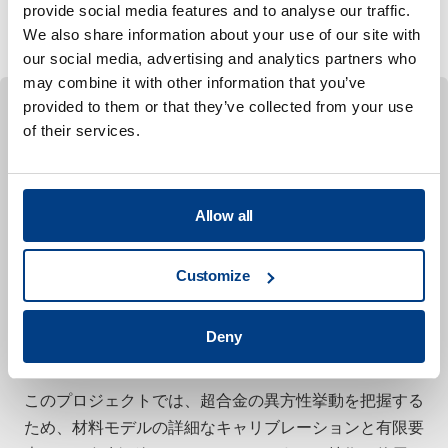
設計や成形シミュレーションのサポートなど、特定のニ
provide social media features and to analyse our traffic.
ーズに焦点を当てたカスタマイズも可能です。
We also share information about your use of our site with
our social media, advertising and analytics partners who
may combine it with other information that you’ve
provided to them or that they’ve collected from your use
of their services.
ケーススタディ
合金718製航空エンジン部品のための持続可
能な曲げ成形法の設計
Allow all
クインタス・テクノロジーズ、RISE Research
Institutes of Sweden、GKN Aerospace Engine
Customize
Systems Sweden、SpeedTool、Trestad Laser、およ
びLaserToolが共同で実施した本研究は、インコネル®
718を用いた航空エンジン処理品の成形プロセスの開発
Deny
に焦点を当てたものである。
このプロジェクトでは、超合金の異方性挙動を把握する
ため、材料モデルの詳細なキャリブレーションと有限要