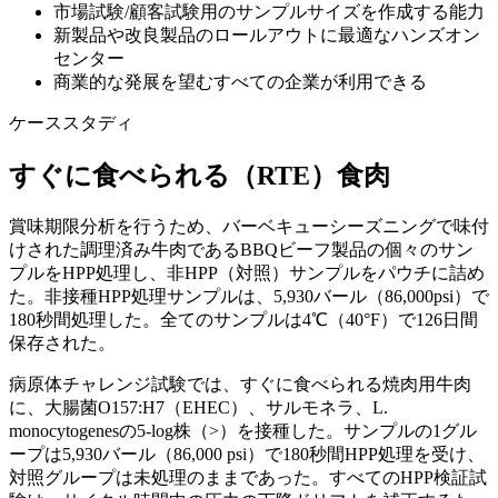
市場試験/顧客試験用のサンプルサイズを作成する能力
新製品や改良製品のロールアウトに最適なハンズオン
センター
商業的な発展を望むすべての企業が利用できる
ケーススタディ
すぐに食べられる（RTE）食肉
賞味期限分析を行うため、バーベキューシーズニングで味付
けされた調理済み牛肉であるBBQビーフ製品の個々のサン
プルをHPP処理し、非HPP（対照）サンプルをパウチに詰め
た。非接種HPP処理サンプルは、5,930バール（86,000psi）で
180秒間処理した。全てのサンプルは4℃（40°F）で126日間
保存された。
病原体チャレンジ試験では、すぐに食べられる焼肉用牛肉
に、大腸菌O157:H7（EHEC）、サルモネラ、L.
monocytogenesの5-log株（>）を接種した。サンプルの1グル
ープは5,930バール（86,000 psi）で180秒間HPP処理を受け、
対照グループは未処理のままであった。すべてのHPP検証試