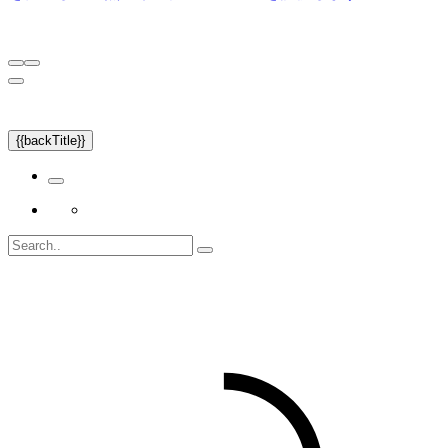
{{backTitle}}