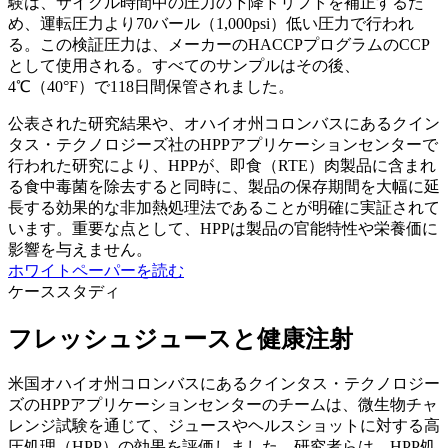
験は、サイクル時間中の圧力の下降ドリフトを補正するた
め、運転圧力より70バール（1,000psi）低い圧力で行われ
る。この検証圧力は、メーカーのHACCPプログラムのCCP
として使用される。すべてのサンプルはその後、
4℃（40°F）で118日間保管されました。
公表された研究結果や、オハイオ州コロンバスにあるクイン
タス・テクノロジーズ社のHPPアプリケーションセンターで
行われた研究により、HPPが、即食（RTE）肉製品に含まれ
る食中毒菌を除去すると同時に、製品の保存期間を大幅に延
長する効果的な非加熱処理法であることが明確に実証されて
います。重要な点として、HPPは製品の官能特性や栄養価に
影響を与えません。
ホワイトペーパーを読む
ケーススタディ
フレッシュジュースと健康注射
米国オハイオ州コロンバスにあるクインタス・テクノロジー
ズのHPPアプリケーションセンターのチームは、微生物チャ
レンジ試験を通じて、ジュースやヘルスショットに対する高
圧処理（HPP）の効果を評価しました。研究者らは、HPP処