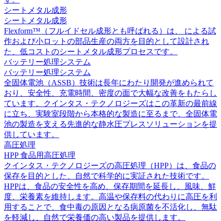
シートメタル成形
シートメタル成形
Flexform™（フルイドセル成形とも呼ばれる）は、 による試
作および小ロットの部品生産の両方を目的として設計され
た、低コストのシートメタル成形プロセスです。
バッテリー処理システム
バッテリー処理システム
全固体電池（ASSB）技術は長年にわたり開発が進められて
おり、安全性、充電時間、密度の面で大幅な改善をもたらし
ています。クインタス・テクノロジーズはこの革新の最前線
に立ち、実験室段階から本格的な製造に至るまで、全固体電
池の製造を支える先進的な静水圧プレスソリューションを提
供しています。
高圧処理
HPP 食品用高圧処理
クインタス・テクノロジーズの高圧処理（HPP）は、食品の
保存を目的とした、自然で科学的に実証された技術です。
HPPは、食品の安全性を高め、保存期間を延長し、風味、鮮
度、栄養素を維持します。高温や保存料の代わりに高圧を利
用することで、食中毒の原因となる病原菌を不活化し、無駄
を軽減し、自然で栄養価の高い製品を提供します。