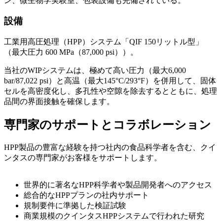
ン、微生物学実験室、包装設備も完備されている。
設備
工業用高圧処理（HPP）システム「QIF 150リットル型」
（最大圧力 600 MPa（87,000 psi））。
当社のWIPシステムは、極めて高い圧力（最大6,000
bar/87,022 psi）と高温（最大145°C/293°F）を併用して、固体
セルを高密度化し、多孔性や空隙を除去するとともに、処理
品間の界面接触を確保します。
専門家のサポートとコラボレーション
HPP製品の豊富な経験を持つ社内の食品科学者を含む、クイ
ンタスの専門家がお客様をサポートします。
世界的に著名なHPP科学者や製品開発者へのアクセス
総合的なHPPプランの社内サポート
規制要件に準拠した検証試験
商業規模のクインタスHPPシステムで行われた研究