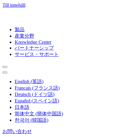
Till innehåll
製品
産業分野
Knowledge Center
パートナーシップ
サービス・サポート
English
(
英語
)
Français
(
フランス語
)
Deutsch
(
ドイツ語
)
Español
(
スペイン語
)
日本語
简体中文
(
簡体中国語
)
한국어
(
韓国語
)
お問い合わせ