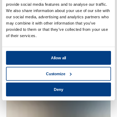
provide social media features and to analyse our traffic.
We also share information about your use of our site with
our social media, advertising and analytics partners who
may combine it with other information that you’ve
provided to them or that they’ve collected from your use
of their services.
Allow all
TÉMOIGNAGES DE CLIENTS
Quintus aide Trestad Laser à étendre son
marché et à améliorer sa productivité
Customize
Deny