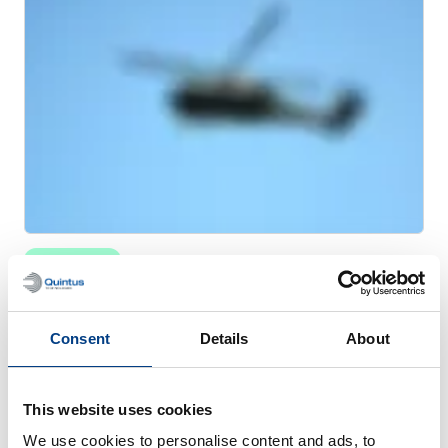
WHITE PAPER
Optimisation du formage des tôles –
Conduit d’échappement d’un moteur à
réaction
Consent
Details
About
This website uses cookies
We use cookies to personalise content and ads, to