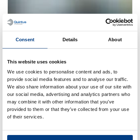
Consent
Details
About
This website uses cookies
We use cookies to personalise content and ads, to
TÉMOIGNAGES DE CLIENTS
provide social media features and to analyse our traffic.
Quintus aide Trestad Laser à étendre son
We also share information about your use of our site with
marché et à améliorer sa productivité
our social media, advertising and analytics partners who
may combine it with other information that you’ve
provided to them or that they’ve collected from your use
of their services.