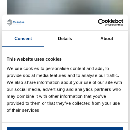
Consent
Details
About
This website uses cookies
We use cookies to personalise content and ads, to
provide social media features and to analyse our traffic.
TÉMOIGNAGES DE CLIENTS
Quintus aide Trestad Laser à étendre son
We also share information about your use of our site with
marché et à améliorer sa productivité
our social media, advertising and analytics partners who
may combine it with other information that you’ve
provided to them or that they’ve collected from your use
of their services.