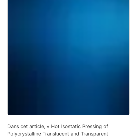
Dans cet article, « Hot Isostatic Pressing of
Polycrystalline Translucent and Transparent