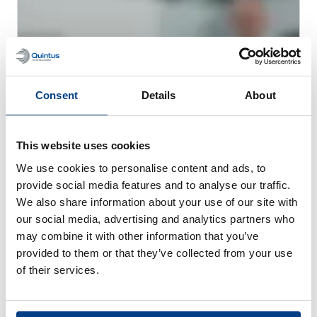
Consent
Details
About
This website uses cookies
We use cookies to personalise content and ads, to
WEBINAIRE
provide social media features and to analyse our traffic.
La compaction isostatique à chaud
We also share information about your use of our site with
(CIC/HIP) pour la fabrication additive
our social media, advertising and analytics partners who
métallique
may combine it with other information that you’ve
provided to them or that they’ve collected from your use
of their services.