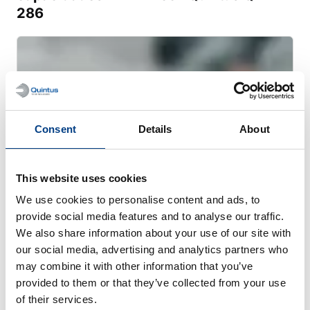
286
Consent
Details
About
This website uses cookies
We use cookies to personalise content and ads, to
provide social media features and to analyse our traffic.
We also share information about your use of our site with
WEBINAR
our social media, advertising and analytics partners who
Prensado isostático en caliente (HIP)
may combine it with other information that you’ve
para metal AM
provided to them or that they’ve collected from your use
of their services.