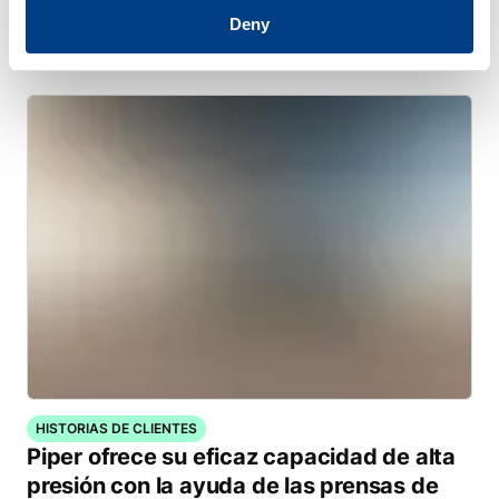
HISTORIAS DE CLIENTES
Deny
Quintus ayuda a Trestad Laser a ampliar
su mercado y mejorar su productividad
HISTORIAS DE CLIENTES
Piper ofrece su eficaz capacidad de alta
presión con la ayuda de las prensas de