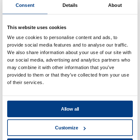
Consent
Details
About
WHITE PAPER
Optimización del conformado de chapa –
Conducto de escape de un motor a
This website uses cookies
reacción
We use cookies to personalise content and ads, to
provide social media features and to analyse our traffic.
We also share information about your use of our site with
our social media, advertising and analytics partners who
may combine it with other information that you’ve
provided to them or that they’ve collected from your use
of their services.
Allow all
Customize