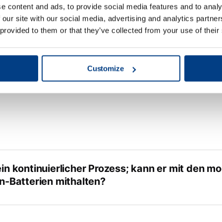
e content and ads, to provide social media features and to analy
 our site with our social media, advertising and analytics partn
g hält die Membran typischerweise?
 provided to them or that they’ve collected from your use of their
Customize
kein kontinuierlicher Prozess; kann er mit den 
itung
on-Batterien mithalten?