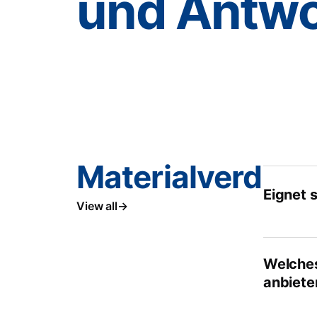
und Antwo
Materialverdich
Eignet 
View all
Welches
anbiete