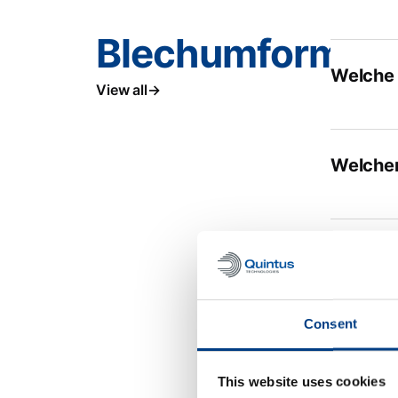
Blechumformen
Welche 
View all
Welchen
Worin b
Gummiki
Consent
Was pas
This website uses cookies