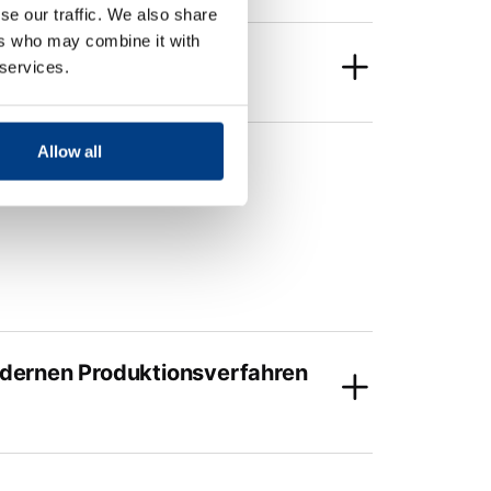
se our traffic. We also share
ers who may combine it with
 services.
Allow all
modernen Produktionsverfahren