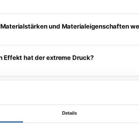
Materialstärken und Materialeigenschaften we
 Effekt hat der extreme Druck?
esteht der Vorteil der Fluidzell-Presstechnolo
ssen-Presstechnologie (Guerin)?
Details
siert, wenn die Membran reißt?