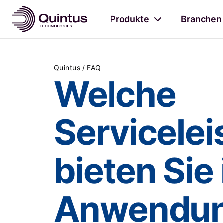
Produkte
Branchen
/
Quintus
FAQ
Welche
Servicele
bieten Sie 
Anwendun