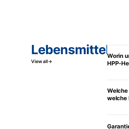
Lebensmittelver
Worin u
View all
HPP-Her
Welche 
welche 
Garanti