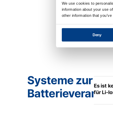
We use cookies to personalis
information about your use of
Wie lan
other information that you’ve
Deny
Systeme zur
Es ist 
Batterieverarbe
für Li-I